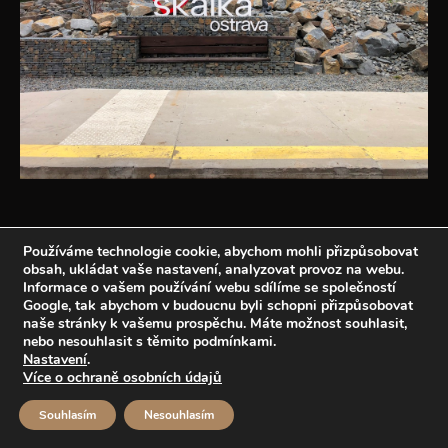
Používáme technologie cookie, abychom mohli přizpůsobovat
Copyright © Weiron Dynamics, s.r.o. |
Tvorba webových stránek
a
SEO
obsah, ukládat vaše nastavení, analyzovat provoz na webu.
Informace o vašem používání webu sdílíme se společností
Google, tak abychom v budoucnu byli schopni přizpůsobovat
naše stránky k vašemu prospěchu. Máte možnost souhlasit,
nebo nesouhlasit s těmito podmínkami.
Nastavení
.
Více o ochraně osobních údajů
Souhlasím
Nesouhlasím